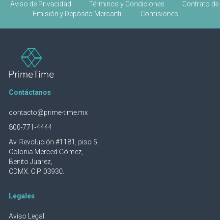
Aviso de Privacidad
Términos y Condiciones
Contrato de
Emisión y Depósito Mercantil
Comisiones
Contáctanos
contacto@prime-time.mx
800-771-4444
Av. Revolución #1181, piso 5,
Colonia Merced Gómez,
Benito Juarez,
CDMX. C.P. 03930.
Legales
Aviso Legal